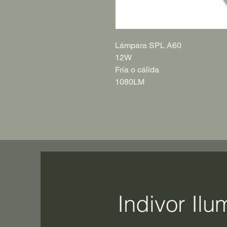
Lámpara SPL A60
12W
Fría o cálida
1080LM
Indivor Ilu