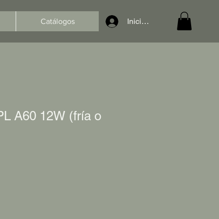
Iniciar sesión
Catálogos
L A60 12W (fría o