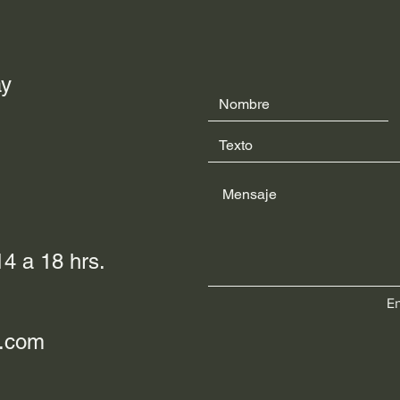
ay
4 a 18 hrs.
En
l.com