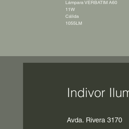
Lámpara VERBATIM A60
11W
Cálida
1055LM
Indivor Ilu
Avda. Rivera 3170