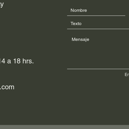
ay
4 a 18 hrs.
En
l.com