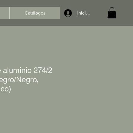
Iniciar sesión
Catálogos
 aluminio 274/2
egro/Negro,
nco)