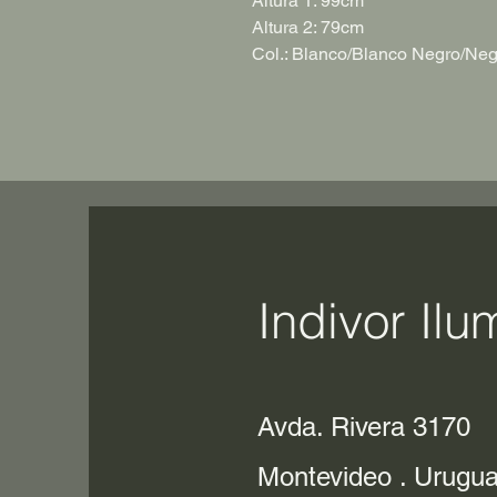
Altura 1: 99cm
Altura 2: 79cm
Col.: Blanco/Blanco Negro/Neg
Indivor Ilu
Avda. Rivera 3170
Montevideo . Urugu