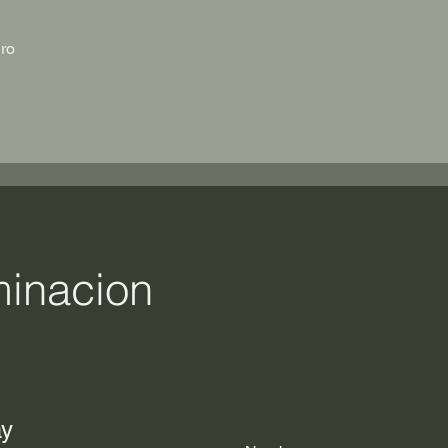
ro
minacion
ay