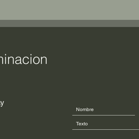
minacion
ay