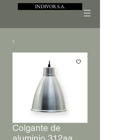
INDIVOR S.A.
Colgante de
aluminio 312aa