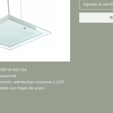
Agregar al carrit
R
a REF:81521104
ansparente
 común, admite bajo consumo y LED
lable con lingas de acero