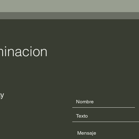
minacion
ay