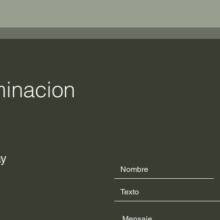
minacion
ay