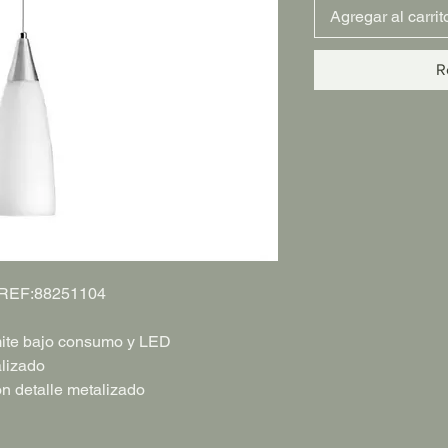
Agregar al carrit
R
a REF:88251104
ite bajo consumo y LED
alizado
n detalle metalizado