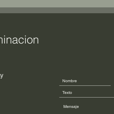
minacion
ay