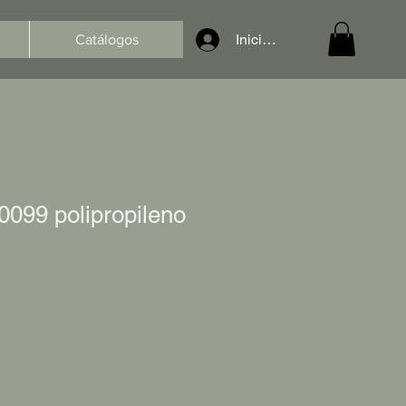
Iniciar sesión
Catálogos
099 polipropileno