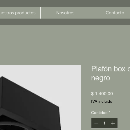
uestros productos
Nosotros
Contacto
Plafón box 
negro
Precio
$ 1.400,00
IVA incluido
Cantidad
*