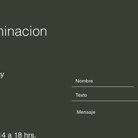
minacion
ay
4 a 18 hrs.