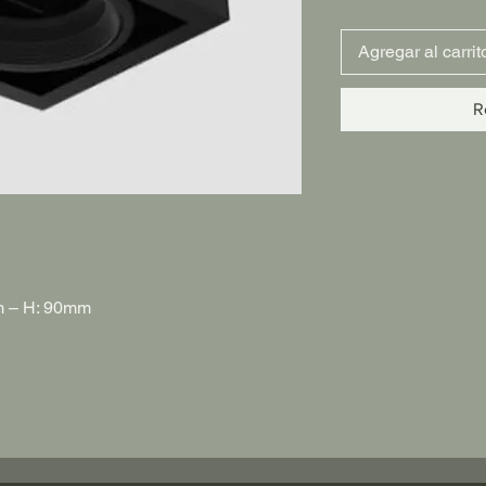
Agregar al carrit
R
m – H: 90mm