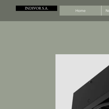
INDIVOR S.A.
Home
N