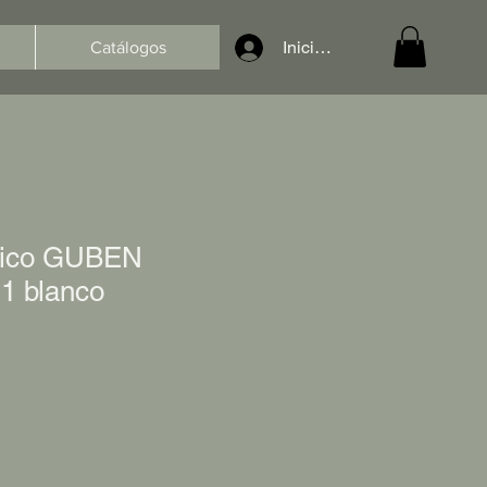
Iniciar sesión
Catálogos
drico GUBEN
1 blanco