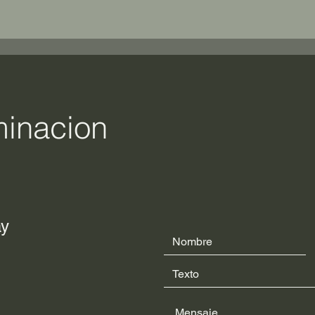
minacion
ay