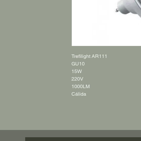
Trefilight AR111
GU10
15W
220V
1000LM
Cálida